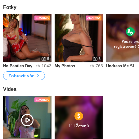
Fotky
ZDARMA
ZDARMA
Pouze pr
registrované 
5
6
1043
763
No Panties Day
My Photos
Undress Me Slowly
Zobrazit vše
Videa
ZDARMA
111 Žetonů