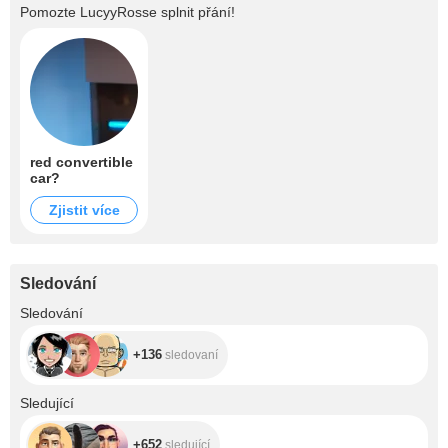
Pomozte
LucyyRosse
splnit přání!
red convertible
car?
Zjistit více
Sledování
+136
Sledování
+136
sledovaní
+652
Sledující
+652
sledující