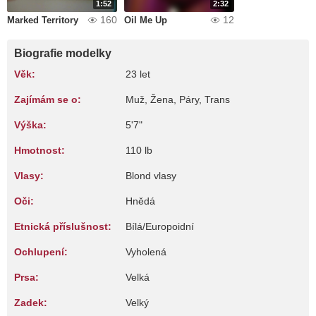
1:52
2:32
160
12
Marked Territory
Oil Me Up
Biografie modelky
Věk:
23 let
Zajímám se o:
Muž, Žena, Páry, Trans
Výška:
5'7"
Hmotnost:
110 lb
Vlasy:
Blond vlasy
Oči:
Hnědá
Etnická příslušnost:
Bílá/Europoidní
Ochlupení:
Vyholená
Prsa:
Velká
Zadek:
Velký