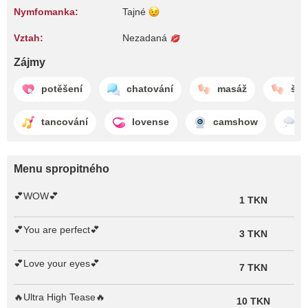
Nymfomanka:
Tajné
Vztah:
Nezadaná
Zájmy
potěšení
chatování
masáž
šká
tancování
lovense
camshow
s
Menu spropitného
💕WOW💕
1 TKN
💕You are perfect💕
3 TKN
💕Love your eyes💕
7 TKN
🔥Ultra High Tease🔥
10 TKN