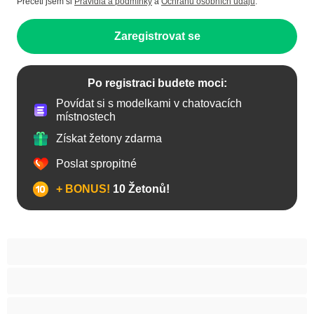
Přečetl jsem si
Pravidla a podmínky
a
Ochranu osobních údajů
.
Zaregistrovat se
Po registraci budete moci:
Povídat si s modelkami v chatovacích
místnostech
Získat žetony zdarma
Poslat spropitné
+ BONUS!
10 Žetonů!
Anál
Arabky
Asijská